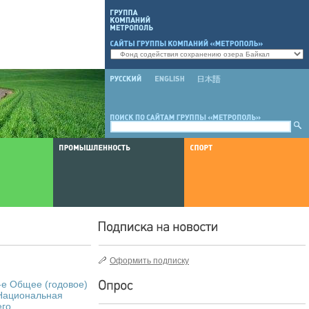
Оформить подписку
-е Общее (годовое)
Национальная
его