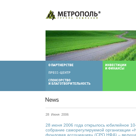
28 Июня 2006
28 июня 2006 года открылось юбилейное 10
собрание саморегулируемой организации «
фондовая ассоциация» (СРО НФА) – ведущ