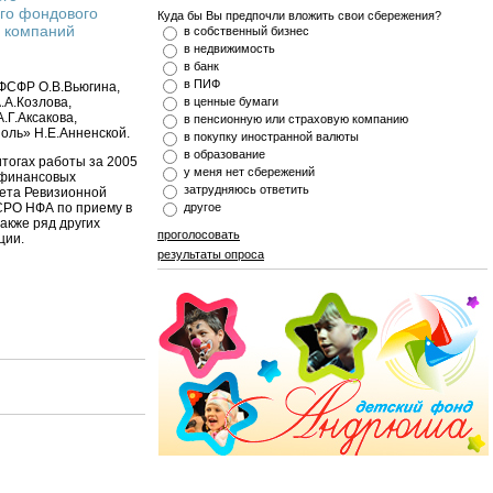
го фондового
Куда бы Вы предпочли вложить свои сбережения?
а компаний
в собственный бизнес
в недвижимость
в банк
в ПИФ
 ФСФР О.В.Вьюгина,
.А.Козлова,
в ценные бумаги
.Г.Аксакова,
в пенсионную или страховую компанию
оль» Н.Е.Анненской.
в покупку иностранной валюты
в образование
итогах работы за 2005
у меня нет сбережений
и финансовых
затрудняюсь ответить
чета Ревизионной
СРО НФА по приему в
другое
акже ряд других
проголосовать
ции.
результаты опроса