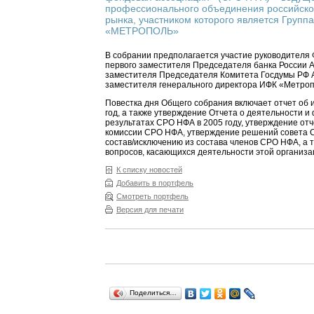
профессионального объединения российско
рынка, участником которого является Групп
«МЕТРОПОЛЬ»
В собрании предполагается участие руководителя
первого заместителя Председателя банка России А
заместителя Председателя Комитета Госдумы РФ А
заместителя генерального директора ИФК «Метроп
Повестка дня Общего собрания включает отчет об 
год, а также утверждение Отчета о деятельности 
результатах СРО НФА в 2005 году, утверждение от
комиссии СРО НФА, утверждение решений совета 
состав/исключению из состава членов СРО НФА, а т
вопросов, касающихся деятельности этой организа
К списку новостей
Добавить в портфель
Смотреть портфель
Версия для печати
Поделиться…