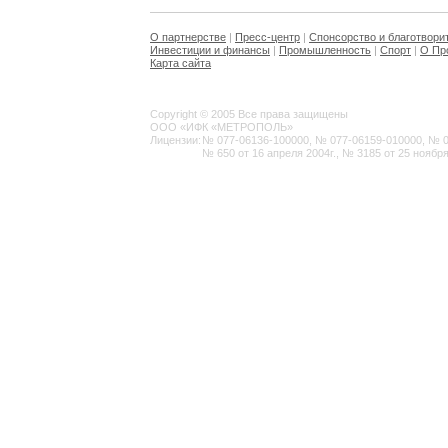
О партнерстве
|
Пресс-центр
|
Спонсорство и благотвори
Инвестиции и финансы
|
Промышленность
|
Спорт
|
О Пр
Карта сайта
Copyright © 2005 Все права защищены
ООО «ИФК «МЕТРОПОЛЬ»
Лицензии:
№ 077-06136-100000, № 077-06159-010000, № 077
№ 650 от 16 апреля 2004г., № 3185 от 25 ноября