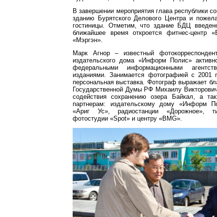
В завершении мероприятия глава республики с
зданию Бурятского Делового Центра и пожела
гостиницы. Отметим, что здание БДЦ введен
ближайшее время откроется фитнес-центр «
«Мэргэн».
Марк Агнор – известный фотокорреспондент
издательского дома «Информ Полис» активн
федеральными информационными агентст
изданиями. Занимается фотографией с 2001 г
персональная выставка. Фотограф выражает бл
Государственной Думы РФ Михаилу Викторович
содействия сохранению озера Байкал, а та
партнерам: издательскому дому «Информ По
«Ариг Ус», радиостанции «Дорожное», ти
фотостудии «Spot» и центру «BMG».