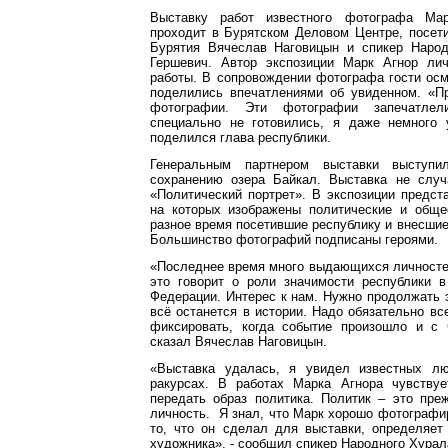
Выставку работ известного фотографа Мар
проходит в Бурятском Деловом Центре, посет
Бурятия Вячеслав Наговицын и спикер Наро
Гершевич. Автор экспозиции Марк Агнор ли
работы. В сопровождении фотографа гости ос
поделились впечатлениями об увиденном. «Пр
фотографии. Эти фотографии запечатлел
специально не готовились, я даже немного 
поделился глава республики.
Генеральным партнером выставки выступи
сохранению озера Байкал. Выставка не случ
«Политический портрет». В экспозиции предст
на которых изображены политические и обще
разное время посетившие республику и внесшие 
Большинство фотографий подписаны героями.
«Последнее время много выдающихся личносте
это говорит о роли значимости республики в
Федерации. Интерес к нам. Нужно продолжать э
всё останется в истории. Надо обязательно вс
фиксировать, когда событие произошло и с 
сказал Вячеслав Наговицын.
«Выставка удалась, я увидел известных л
ракурсах. В работах Марка Агнора чувствуе
передать образ политика. Политик – это пре
личность. Я знал, что Марк хорошо фотографир
то, что он сделал для выставки, определяет
художника», - сообщил спикер Народного Хурал