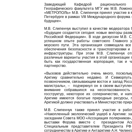
Заведующий Кафедрой рационального пр
Географического факультета МГУ им. М.В. Ломоно
«МЕТРОПОЛЬ» М.В. Слипенчук принял участие в м
Петербурге в рамках VIII Международного форума 
будущее».
М.В. Слипенчук выступил в качестве модератора
«Будущее создается сегодня: новые векторы разв
Российской Федерации». В ходе дискуссии М.В. 
успешном опыте работы советского Главного 
морского пути. Эта организация совмещала все
обеспечения безопасности и транспортировки и 
инфраструктуры. При этом М.В. Слипенчук от
различные варианты участия в этой организации г
быть как государственная корпорация, так и ча
партнерство.
«Вызовов действительно очень много, поскольк
Арктику сравнительно недавно. И Севморпут
позвоночником, связывающим восток и запад Росси
магистраль», – подчеркнул он в своем выступле
внимание собравшихся на несогласованность
госструктур, некоторое их соперничество, и на
Арктике имеются богатые природные ресурсы, 
Арктикой должно участвовать и Министерство прир
М.В. Слипенчук также принял участие в рабо
«Накопленный экологический ущерб в Арктике: за
заседании Совета МОО «Ассоциация полярников», 
выставки Форума вместе с президентом Асс
Специальным представителем Президента РФ
сотрудничеству в Арктике и Антарктике А.Н. Чилин