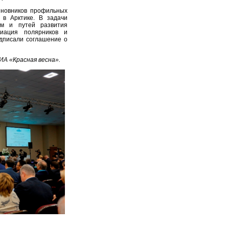
иновников профильных
 в Арктике. В задачи
ем и путей развития
циация полярников и
дписали соглашение о
А «Красная весна».