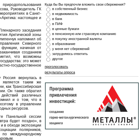
иродопользования
Куда бы Вы предпочли вложить свои сбережения?
сова, Руководитель ГК
в собственный бизнес
ероприятиях в Санкт-
в недвижимость
«Арктика: настоящее и
в банк
в ПИФ
в ценные бумаги
 Пленарного заседания
в пенсионную или страховую компанию
ития Арктической зоны
Слипенчук напомнил об
в покупку иностранной валюты
управления Северного
в образование
 функции, начиная от
у меня нет сбережений
заканчивая созданием
затрудняюсь ответить
метил, что возможны
другое
осударства: это может
стно-государственное
проголосовать
результаты опроса
у Россия вернулась в
ь является таким же
и, как Транссибирская
нии. Он также обратил
 действий различных
помнил и о том, что в
поэтому в управлении
одных ресурсов.
те Панельной сессии
втра будет поздно», в
и в обходе экспозиции
оциации полярников,
 по международному
гаровым.