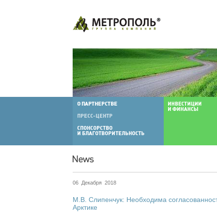
06 Декабря 2018
М.В. Слипенчук: Необходима согласованност
Арктике