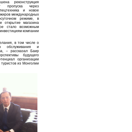
ена реконструкция
кт пропуска через
спецтехника и новое
сажиров международных
осуточном режиме, в
е открытие магазина
гое стало возможным
 инвестициям компании
елания, в том числе о
го обслуживания и
ва, – рассказал Баир
пективы будущего
отенциал организации
 туристов из Монголии