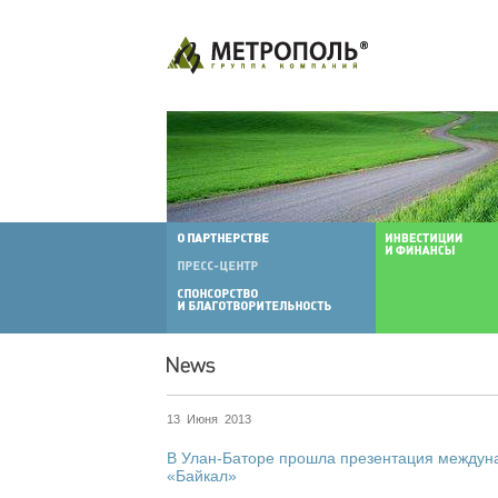
13 Июня 2013
В Улан-Баторе прошла презентация междун
«Байкал»