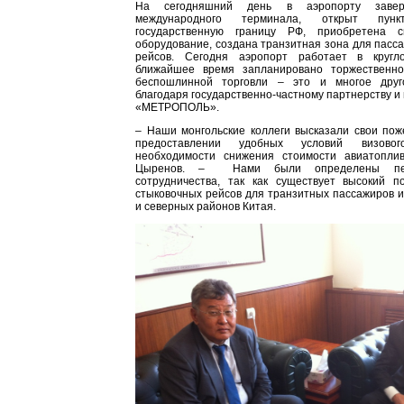
На сегодняшний день в аэропорту заверш
международного терминала, открыт пун
государственную границу РФ, приобретена 
оборудование, создана транзитная зона для пас
рейсов. Сегодня аэропорт работает в кругл
ближайшее время запланировано торжественно
беспошлинной торговли – это и многое дру
благодаря государственно-частному партнерству и
«МЕТРОПОЛЬ».
– Наши монгольские коллеги высказали свои пож
предоставлении удобных условий визово
необходимости снижения стоимости авиатопли
Цыренов. – Нами были определены перс
сотрудничества, так как существует высокий п
стыковочных рейсов для транзитных пассажиров и
и северных районов Китая.