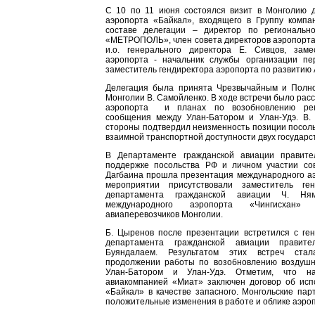
С 10 по 11 июня состоялся визит в Монголию д
аэропорта «Байкал», входящего в Группу ком
составе делегации – директор по региональн
«МЕТРОПОЛЬ», член совета директоров аэропорта
и.о. генерального директора Е. Сивцов, заме
аэропорта - начальник службы организации пе
заместитель гендиректора аэропорта по развитию 
Делегация была принята Чрезвычайным и Полн
Монголии В. Самойленко. В ходе встречи было рас
аэропорта и планах по возобновлению регу
сообщения между Улан-Батором и Улан-Удэ. В.
стороны подтвердил неизменность позиции посол
взаимной транспортной доступности двух государст
В Департаменте гражданской авиации правите
поддержке посольства РФ и личном участии сов
Дагбаина прошла презентация международного аэ
мероприятии присутствовали заместитель ген
департамента гражданской авиации Ч. Нямс
международного аэропорта «Чингисхан
авиаперевозчиков Монголии.
Б. Цыренов после презентации встретился с ге
департамента гражданской авиации правите
Буяндалаем. Результатом этих встреч стал
продолжении работы по возобновлению воздуш
Улан-Батором и Улан-Удэ. Отметим, что н
авиакомпанией «Миат» заключен договор об исп
«Байкал» в качестве запасного. Монгольские па
положительные изменения в работе и облике аэро