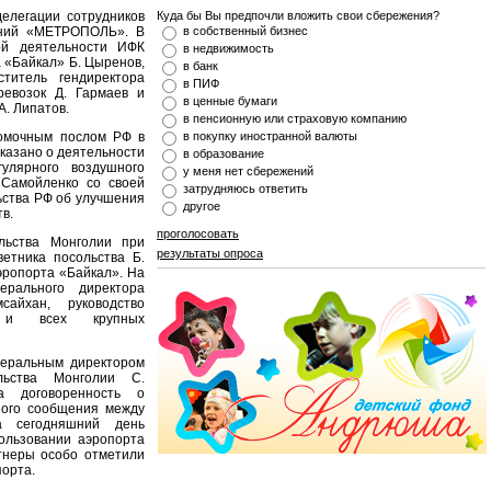
елегации сотрудников
Куда бы Вы предпочли вложить свои сбережения?
паний «МЕТРОПОЛЬ». В
в собственный бизнес
ой деятельности ИФК
в недвижимость
 «Байкал» Б. Цыренов,
в банк
ститель гендиректора
в ПИФ
ревозок Д. Гармаев и
в ценные бумаги
А. Липатов.
в пенсионную или страховую компанию
омочным послом РФ в
в покупку иностранной валюты
сказано о деятельности
в образование
лярного воздушного
у меня нет сбережений
 Самойленко со своей
затрудняюсь ответить
ьства РФ об улучшения
другое
в.
проголосовать
льства Монголии при
результаты опроса
етника посольства Б.
ропорта «Байкал». На
ерального директора
айхан, руководство
» и всех крупных
неральным директором
льства Монголии С.
а договоренность о
ного сообщения между
а сегодняшний день
ользовании аэропорта
ртнеры особо отметили
порта.