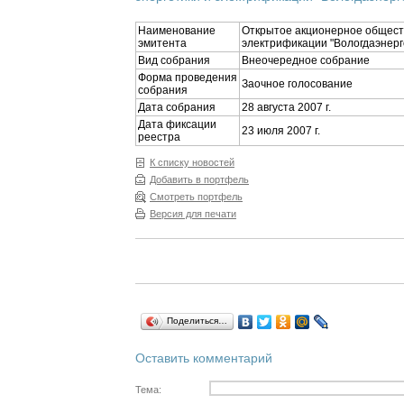
Наименование
Открытое акционерное обществ
эмитента
электрификации "Вологдаэнер
Вид собрания
Внеочередное собрание
Форма проведения
Заочное голосование
собрания
Дата собрания
28 августа 2007 г.
Дата фиксации
23 июля 2007 г.
реестра
К списку новостей
Добавить в портфель
Смотреть портфель
Версия для печати
Поделиться…
Оставить комментарий
Тема: