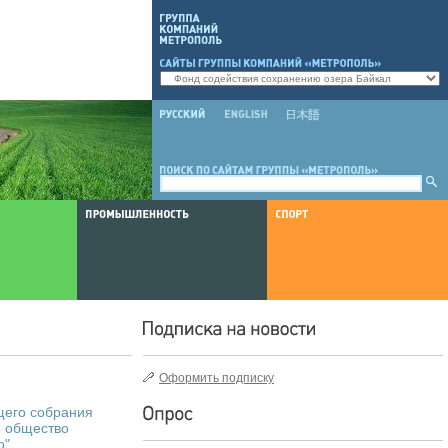
Оформить подписку
щего собрания
е общество
о"