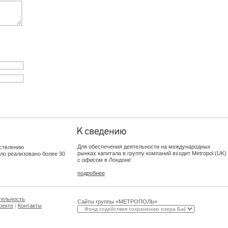
Для обеспечения деятельности на международных
ствлению
рынках капитала в группу компаний входит Metropol (UK)
ыло реализовано более 30
с офисом в Лондоне
подробнее
тельность
Сайты группы «МЕТРОПОЛЬ»
оекте
|
Контакты