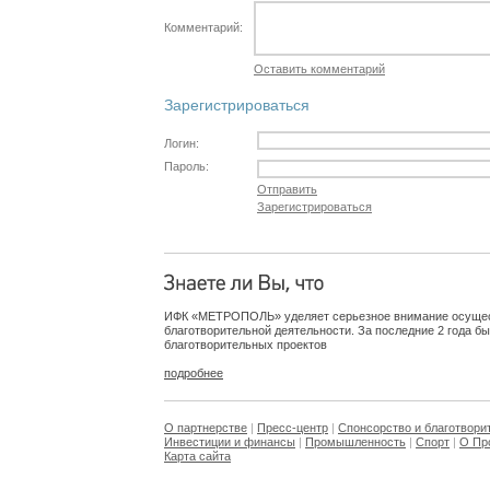
Комментарий:
Оставить комментарий
Зарегистрироваться
Логин:
Пароль:
Отправить
Зарегистрироваться
ИФК «МЕТРОПОЛЬ» уделяет серьезное внимание осуще
благотворительной деятельности. За последние 2 года б
благотворительных проектов
подробнее
О партнерстве
|
Пресс-центр
|
Спонсорство и благотвори
Инвестиции и финансы
|
Промышленность
|
Спорт
|
О Пр
Карта сайта