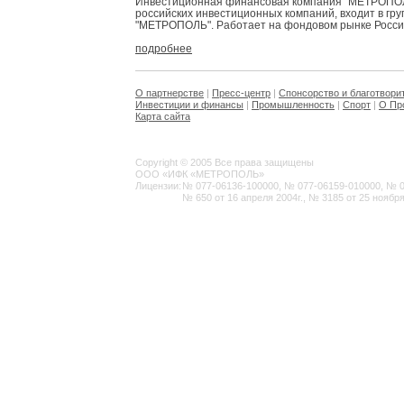
Инвестиционная финансовая компания "МЕТРОПОЛЬ
российских инвестиционных компаний, входит в гр
"МЕТРОПОЛЬ". Работает на фондовом рынке России 
подробнее
О партнерстве
|
Пресс-центр
|
Спонсорство и благотвори
Инвестиции и финансы
|
Промышленность
|
Спорт
|
О Пр
Карта сайта
Copyright © 2005 Все права защищены
ООО «ИФК «МЕТРОПОЛЬ»
Лицензии:
№ 077-06136-100000, № 077-06159-010000, № 077
№ 650 от 16 апреля 2004г., № 3185 от 25 ноября