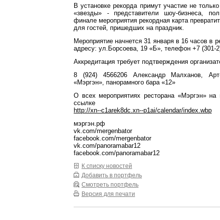
В установке рекорда примут участие не только
«звезды» - представители шоу-бизнеса, по
финале мероприятия рекордная карта преврати
для гостей, пришедших на праздник.
Мероприятие начнется 31 января в 16 часов в р
адресу: ул.Борсоева, 19 «Б», телефон +7 (301-2
Аккредитация требует подтверждения организа
8 (924) 4566206 Александр Малханов, Арт-
«Мэргэн», панорамного бара «12»
О всех мероприятиях ресторана «Мэргэн» на 
ссылке
http://xn--c1arek8dc.xn--p1ai/calendar/index.wbp
мэргэн.рф
vk.com/mergenbator
facebook.com/mergenbator
vk.com/panoramabar12
facebook.com/panoramabar12
К списку новостей
Добавить в портфель
Смотреть портфель
Версия для печати