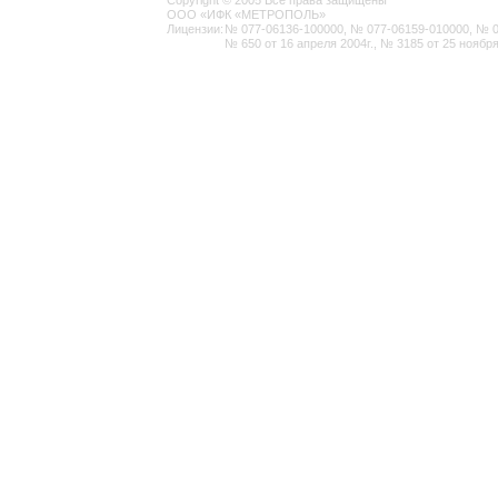
Copyright © 2005 Все права защищены
ООО «ИФК «МЕТРОПОЛЬ»
Лицензии:
№ 077-06136-100000, № 077-06159-010000, № 077
№ 650 от 16 апреля 2004г., № 3185 от 25 ноября