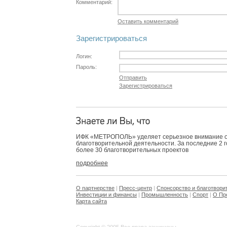
Комментарий:
Оставить комментарий
Зарегистрироваться
Логин:
Пароль:
Отправить
Зарегистрироваться
ИФК «МЕТРОПОЛЬ» уделяет серьезное внимание 
благотворительной деятельности. За последние 2 
более 30 благотворительных проектов
подробнее
О партнерстве
|
Пресс-центр
|
Спонсорство и благотвори
Инвестиции и финансы
|
Промышленность
|
Спорт
|
О Пр
Карта сайта