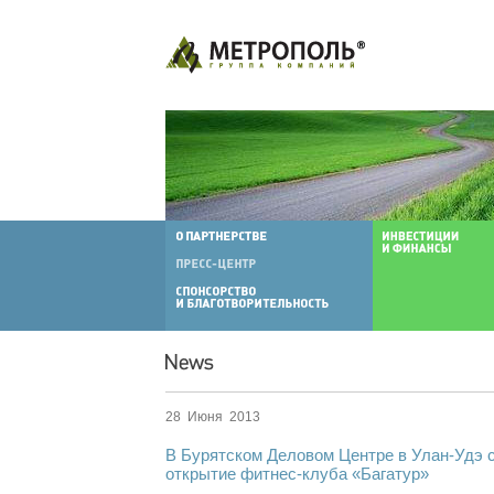
28 Июня 2013
В Бурятском Деловом Центре в Улан-Удэ 
открытие фитнес-клуба «Багатур»