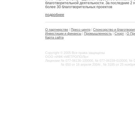
благотворительной деятельности. За последние 2 
более 30 благотворительных проектов
подробнее
О партнерстве
|
Пресс-центр
|
Спонсорство и благотвори
Инвестиции и финансы
|
Промышленность
|
Спорт
|
О Пр
Карта сайта
Copyright © 2005 Все права защищены
ООО «ИФК «МЕТРОПОЛЬ»
Лицензии:
№ 077-06136-100000, № 077-06159-010000, № 077
№ 650 от 16 апреля 2004г., № 3185 от 25 ноября