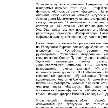
27 июня в Бурятском Деловом Центре состо
ожидаемых событий этого года — открытие 
фитнес-клуба класса люкс «Багатур». На в
открытия клуба известная команда «Русские 
Александром Муромским установила мировой р
секунд разорвали 11 телефонных справочнико
состоял из 1140 страниц. Специально для ре
Улан-Удэ прибыл эксперт, представитель Межд
регистрации рекордов «Интеррекорд» Нат
зафиксировала достижение и вручила специаль
На открытии фитнес-клуба присутствовали: ми
по Республике Бурятия Александр Зайченко; 
инспектор по Республике Бурятия Але
руководитель Управления Федеральной сл
генерал-майор Сергей Пугачев; управляющий 
Удэнский авиазавод» Леонид Белы
Дальневосточного филиала ОАО «МегаФ
руководитель группы компаний «Титан
исполнительный директор ООО «Компания «Ти
генеральный директор ИД «Информ Полис
коллекционер Анатолий Сахиров. А также биз
шоумены и фотографы, которые в ближайшем б
членами клуба «Багатур». Для всех пр
организован фитнес-фуршет в лобби-баре, ин
клуба – пауэрлифтеров Евгения Свободы и Анд
Управляющий фитнес-клубом Серге
ознакомительную экскурсию по фитнес-к
существующих спортивных программах и напр