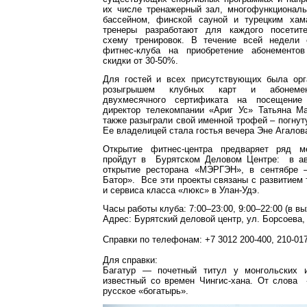
их числе тренажерный зал, многофункциональ
бассейном, финской сауной и турецким хам
тренеры разработают для каждого посетит
схему тренировок. В течение всей недели 
фитнес-клуба на приобретение абонементов
скидки от 30-50%.
Для гостей и всех присутствующих была орг
розыгрышем клубных карт и абонемен
двухмесячного сертификата на посещение
директор телекомпании «Ариг Ус» Татьяна Ма
также разыграли свой именной трофей – погнут
Ее владелицей стала гостья вечера Эне Агалов
Открытие фитнес-центра предваряет ряд ме
пройдут в Бурятском Деловом Центре: в ав
открытие ресторана «МЭРГЭН», в сентябре 
Батор». Все эти проекты связаны с развитием 
и сервиса класса «люкс» в Улан-Удэ.
Часы работы клуба: 7:00–23:00, 9:00–22:00 (в в
Адрес: Бурятский деловой центр, ул. Борсоева,
Справки по телефонам: +7 3012 200-400, 210-01
Для справки:
Багатур — почетный титул у монгольских и
известный со времен Чингис-хана. От слова 
русское «богатырь».