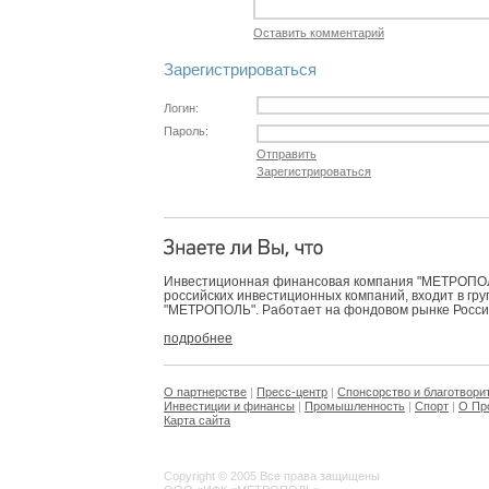
Оставить комментарий
Зарегистрироваться
Логин:
Пароль:
Отправить
Зарегистрироваться
Инвестиционная финансовая компания "МЕТРОПОЛЬ
российских инвестиционных компаний, входит в гр
"МЕТРОПОЛЬ". Работает на фондовом рынке России 
подробнее
О партнерстве
|
Пресс-центр
|
Спонсорство и благотвори
Инвестиции и финансы
|
Промышленность
|
Спорт
|
О Пр
Карта сайта
Copyright © 2005 Все права защищены