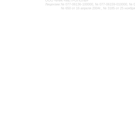
ООО «ИФК «МЕТРОПОЛЬ»
Лицензии:
№ 077-06136-100000, № 077-06159-010000, № 077
№ 650 от 16 апреля 2004г., № 3185 от 25 ноября