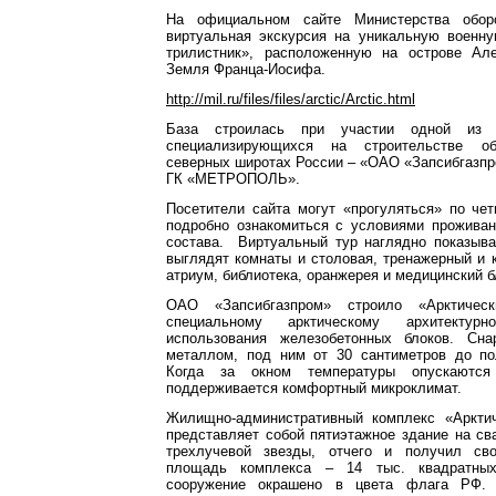
На официальном сайте Министерства обо
виртуальная экскурсия на уникальную военну
трилистник», расположенную на острове Ал
Земля Франца-Иосифа.
http://mil.ru/files/files/arctic/Arctic.html
База строилась при участии одной из 
специализирующихся на строительстве о
северных широтах России – «ОАО «Запсибгазп
ГК «МЕТРОПОЛЬ».
Посетители сайта могут «прогуляться» по че
подробно ознакомиться с условиями проживан
состава. Виртуальный тур наглядно показыва
выглядят комнаты и столовая, тренажерный и 
атриум, библиотека, оранжерея и медицинский б
ОАО «Запсибгазпром» строило «Арктическ
специальному арктическому архитектур
использования железобетонных блоков. Сн
металлом, под ним от 30 сантиметров до по
Когда за окном температуры опускаютс
поддерживается комфортный микроклимат.
Жилищно-административный комплекс «Арктич
представляет собой пятиэтажное здание на с
трехлучевой звезды, отчего и получил св
площадь комплекса – 14 тыс. квадратных
сооружение окрашено в цвета флага РФ. 