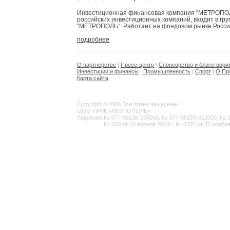
Инвестиционная финансовая компания "МЕТРОПОЛЬ
российских инвестиционных компаний, входит в гр
"МЕТРОПОЛЬ". Работает на фондовом рынке России 
подробнее
О партнерстве
|
Пресс-центр
|
Спонсорство и благотвори
Инвестиции и финансы
|
Промышленность
|
Спорт
|
О Пр
Карта сайта
Copyright © 2005 Все права защищены
ООО «ИФК «МЕТРОПОЛЬ»
Лицензии:
№ 077-06136-100000, № 077-06159-010000, № 077
№ 650 от 16 апреля 2004г., № 3185 от 25 ноября