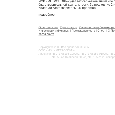
ИФК «МЕТРОПОЛЬ» уделяет серьезное внимание 
благотворительной деятельности. За последние 2 
более 30 благотворительных проектов
подробнее
О партнерстве
|
Пресс-центр
|
Спонсорство и благотвори
Инвестиции и финансы
|
Промышленность
|
Спорт
|
О Пр
Карта сайта
Copyright © 2005 Все права защищены
ООО «ИФК «МЕТРОПОЛЬ»
Лицензии:
№ 077-06136-100000, № 077-06159-010000, № 077
№ 650 от 16 апреля 2004г., № 3185 от 25 ноября