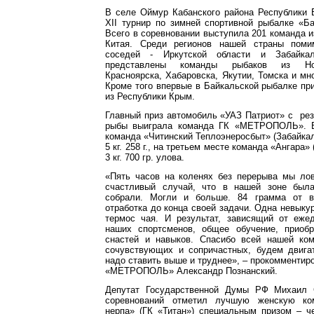
В селе Оймур Кабанского района Республики 
XII турнир по зимней спортивной рыбалке «Б
Всего в соревновании выступила 201 команда и
Китая. Среди регионов нашей страны поми
соседей - Иркутской области и Забайкал
представлены команды рыбаков из Нов
Красноярска, Хабаровска, Якутии, Томска и мно
Кроме того впервые в Байкальской рыбалке пр
из Республики Крым.
Главный приз автомобиль «УАЗ Патриот» с резул
рыбы выиграла команда ГК «МЕТРОПОЛЬ». В
команда «Читинский Теплоэнеросбыт» (Забайкал
5 кг. 258 г., на третьем месте команда «Ангара»
3 кг. 700 гр. улова.
«Пять часов на коленях без перерыва мы лов
счастливый случай, что в нашей зоне был
собрали. Могли и больше. 84 грамма от в
отработка до конца своей задачи. Одна невыкур
термос чая. И результат, зависящий от еже
наших спортсменов, общее обучение, приоб
снастей и навыков. Спасибо всей нашей ко
сочувствующих и сопричастных, будем двига
надо ставить выше и труднее», – прокомментир
«МЕТРОПОЛЬ» Александр Познанский.
Депутат Государственной Думы РФ Михаил 
соревнований отметил лучшую женскую ко
нерпа» (ГК «Титан») специальным призом – ч